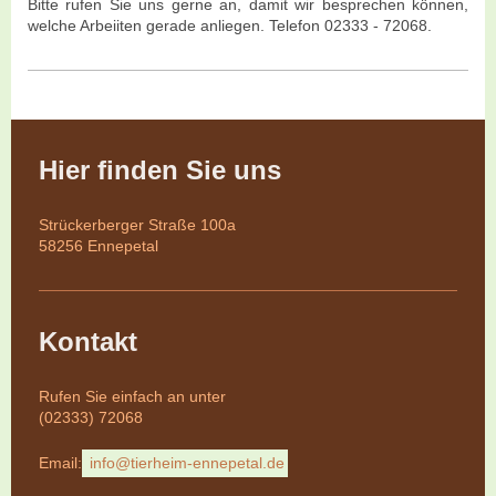
Bitte rufen Sie uns gerne an, damit wir besprechen können,
welche Arbeiiten gerade anliegen. Telefon 02333 - 72068.
Hier finden Sie uns
Strückerberger Straße 100a
58256 Ennepetal
Kontakt
Rufen Sie einfach an unter
(02333) 72068
Email:
info@tierheim-ennepetal.de